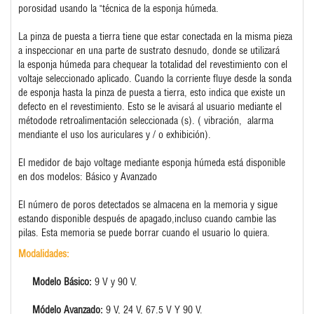
porosidad
usando
la
"técnica de
la esponja
húmeda.
La pinza
de puesta a tierra
tiene que estar conectada en la misma pieza
a inspeccionar en una parte de sustrato desnudo
, donde
se utilizará
la
esponja húmeda
para chequear la
totalidad
del revestimiento
con el
voltaje
seleccionado aplicado
.
Cuando la corriente
fluye desde
la sonda
de esponja hasta la pinza
de puesta a tierra
, esto indica
que existe un
defecto
en el revestimiento.
Esto se le avisará al
usuario
mediante el
método
de retroalimentación seleccionada
(s
).
(
vibración,
alarma
mendiante el uso los auriculares
y /
o exhibición).
El
medidor de bajo voltage mediante esponja húmeda
está disponible
en dos
modelos
:
Básico y Avanzado
El número de
poros
detectados
se almacena
en la memoria y
sigue
estando disponible
después
de apagado
,
incluso cuando
cambie las
pilas
.
Esta memoria
se puede borrar
cuando el usuario lo quiera.
Modalidades:
Modelo Básico:
9 V y 90 V.
Módelo Avanzado:
9 V, 24 V, 67.5 V Y 90 V.